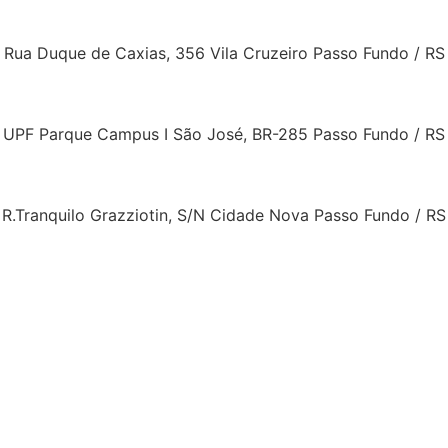
Unidade Produtiva 2
Rua Duque de Caxias, 356 Vila Cruzeiro Passo Fundo / RS
Grupo Foto Sul Showroom
UPF Parque Campus I São José, BR-285 Passo Fundo / RS
Grupo Foto Sul Parque Solar
R.Tranquilo Grazziotin, S/N Cidade Nova Passo Fundo / RS