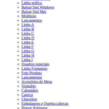
Linha gráfica
Baixar Sigi Windows
Baixar Sigi Mac
Molduras
Lançamentos
Linha A
Linha B
Linha C
Linha D
Linha E
Linha F
Linha G
Linha H
Linha I
Quadros especiais
Linha Formatura
Foto Produto
Lançamentos
Acessórios de Mesa
Vestuário
Calendário
Caneca
Chaveiros
Embalagens e Quebra-cabeças
Risque Rabisque