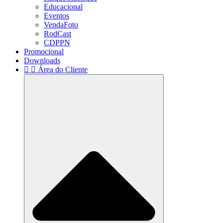
Educacional
Eventos
VendaFoto
RodCast
CDPPN
Promocional
Downloads
Área do Cliente